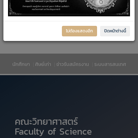
17
18
19
20
21
22
23
24
25
26
27
28
29
30
ไม่ต้องแสดงอีก
ปิดหน้าต่างนี้
31
นักศึกษา
ศิษย์เก่า
ข่าวรับสมัครงาน
ระบบสารสนเทศ
|
|
|
คณะวิทยาศาสตร์
Faculty of Science