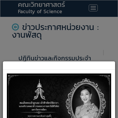
คณะวิทยาศาสตร์
Faculty of Science
ข่าวประกาศหน่วยงาน :
งานพัสดุ
ปฏิทินข่าวและกิจกรรมประจำ
คณะ
August 2026
Mon
Tue
Wed
Thu
Fri
Sat
Sun
1
2
3
4
5
6
7
8
9
10
11
12
13
14
15
16