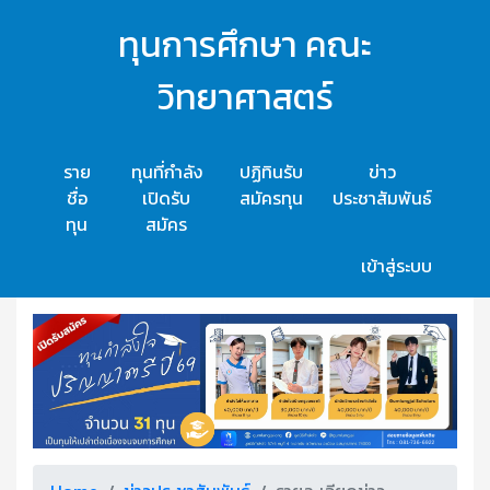
ทุนการศึกษา คณะ
วิทยาศาสตร์
ราย
ทุนที่กำลัง
ปฏิทินรับ
ข่าว
ชื่อ
เปิดรับ
สมัครทุน
ประชาสัมพันธ์
ทุน
สมัคร
เข้าสู่ระบบ