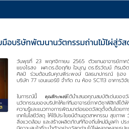
มมือบริษัทพัฒนานวัตกรรมถ่านไม้ไผ่สู่วั
วันพุธที่ 23 พฤศจิกายน 2565 ตัวแทนอาจารย์ภาควิช
แยงไธสง ผศ.ดร.อ้อฤทัย ใจบุญ ดร.ธีรวัฒน์ ภิรมจ
ศิลป์ ร่วมต้อนรับคุณพีระพงษ์ นิลธนาปกรณ์ (เฮง ค
บริษัท 77 เอนเนอร์ยี จำกัด ณ ห้อง SC113 อาคารวิ
ในการณ์นี้
ได้นำเสนอคุณสมบัติเด่นของวัสด
คุณพีระพงษ์
นวัตกรรมของบริษัทให้แก่ทีมอาจารย์ภาควิชาฟิสิกส์
ความรู้และแนวทางการพัฒนาต่อยอดวัสดุตั้งต้นโดยการ
เทคโนโลยีวัสดุ ให้ใช้ประโยชน์ด้านอุตสาหกรรม สุขภาพ
สิ่งแวดล้อม และสร้างผลิตภัณฑ์ท้องถิ่นใหม่มีมูลค่า ป
มีความสนใจที่จะนำตัวอย่างวัสดุถ่านไม้ไผ่หลากหลายรูปแ