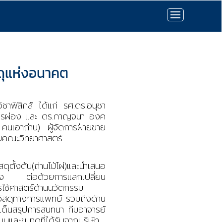
สดุแห่งอนาคต
าฟิสิกส์ ได้แก่ รศ.ดร.อนุชา
ิตรผ่อง และ ดร.กาญจนา องค
นเอาถ่าน) ผู้จัดการฝ่ายขาย
จัยคณะวิทยาศาสตร์
ุตั้งต้น(ถ่านไม้ไผ่)และนำเสนอ
ได้ฟัง ต่อด้วยการแลกเปลี่ยน
ใช้ศาสตร์ด้านนวัตกรรม
 วัสดุทางการแพทย์ รวมถึงด้าน
ระเด็นสรุปการสนทนา ทีมอาจารย์
บบและขนาดที่ได้รับจากบริษัท