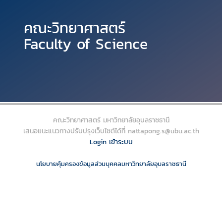
คณะวิทยาศาสตร์
Faculty of Science
Stay Connected
ติดต่อ
คณะวิทยาศาสตร์ มหาวิทยาลัยอุบลราชธานี
เสนอแนะแนวทางปรับปรุงเว็บไซต์ได้ที่ nattapong.s@ubu.ac.th
85 ถ.สถลมาร์ค
Login เข้าระบบ
ตำบลเมืองศรีไค
อำเภอวารินชำราบ
นโยบายคุ้มครองข้อมูลส่วนบุคคลมหาวิทยาลัยอุบลราชธานี
จังหวัดอุบลราชธานี
34190
โทรศัพท์ 0 4535
3400