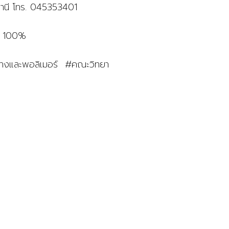
านี โทร.
045353401
ำ
100%
ยางและพอลิเมอร์
#
คณะวิทยา