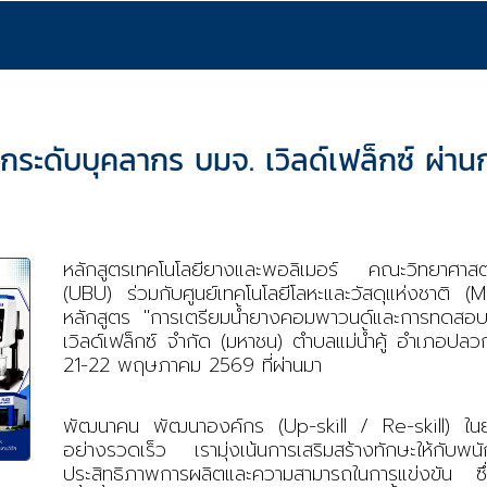
ะดับบุคลากร บมจ. เวิลด์เฟล็กซ์ ผ่านก
หลักสูตรเทคโนโลยียางและพอลิเมอร์ คณะวิทยาศาสต
(
UBU)
ร่วมกับศูนย์เทคโนโลยีโลหะและวัสดุแห่งชาติ (
M
หลักสูตร "การเตรียมน้ำยางคอมพาวนด์และการทดสอบ
เวิลด์เฟล็กซ์ จำกัด (มหาชน) ตำบลแม่น้ำคู้ อำเภอปลวก
21-22
พฤษภาคม
2569
ที่ผ่านมา
พัฒนาคน พัฒนาองค์กร (
Up-skill / Re-skill)
ในย
อย่างรวดเร็ว เรามุ่งเน้นการเสริมสร้างทักษะให้กับพ
ประสิทธิภาพการผลิตและความสามารถในการแข่งขัน ซึ่