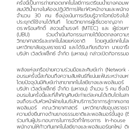
ครั้งนี้เป็นการถ่ายทอดเทคโนโลยีการเตรียมน้ำยางคอ
สมบัติน้ำยางในห้องปฏิบัติการให้แก่หัวหน้างานและพน
จำนวน
30
คน ซึ่งมุ่งเน้นการเรียนรู้จากโจทย์จริง
ประยุกต์ใช้งานได้ทันที โดยวิทยากรผู้เชี่ยวชาญจาก
ดร.พร้อมศักดิ์ สงวนธำมรงค์ (
MTEC)
และ ผู้ช่วย
(
UBU)
ร่วมดำเนินกิจกรรมภายใต้ข้อตกลงความร
วิทยาศาสตร์และเทคโนโลยแห่งชาติ โดยศูนย์เทคโนโล
มหาวิทยาลัยอุบลราชธานี และได้รับเกียรติจาก นายจาร
บริษัท เวิลด์เฟล็กซ์ จำกัด (มหาชน) กล่าวเปิดกิจกรรม
พลังแห่งเครือข่ายความร่วมมือและศิษย์เก่า (
Network
อบรมครั้งนี้สะท้อนถึงความสัมพันธ์ที่แน่นแฟ้นระหว่า
โดยปัจจุบันมีศิษย์เก่าสาขาเทคโนโลยียางและพอลิเม
บริษัท เวิลด์เฟล็กซ์ จำกัด (มหาชน) จำนวน
5
คน ซึ่งเ
อบรมในครั้งนี้และที่สำคัญศิษย์เก่าแต่ละคนได้เติบโตใน
จนถึงระดับหัวหน้าฝ่ายในบริษัท
บริการวิชาการสู่ภาคเอ
พอลิเมอร์ คณะวิทยาศาสตร์ มหาวิทยาลัยอุบลราชธาน
ความยั่งยืนทางด้านยางธรรมชาติและพอลิเมอร์ขั้นสูง (
ร่วมกับผู้ประกอบการในการจัดทำโครงการ
In-house
พนักงานให้ก้าวทันเทคโนโลยียางและพอลิเมอร์ยุคใหม่ ติ