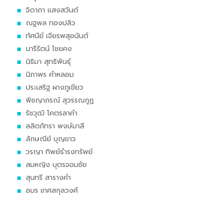
จิดาภา แสงสวันต์
ณฐพล ทองปลิว
ทัศนีย์ เจียรพสุอนันต์
นารีรัตน์ ไชยคง
นิธิมา สุทธิพันธุ์
นิภาพร คำหลอม
ประเสริฐ ผางภูเขียว
พิชญาภรณ์ สุวรรณกูฏ
รัชวุฒิ โคตรลาคำ
ลลิตภัทรา พงษ์มาลี
ลักษณีย์ บุญขาว
วรญา ทิพย์ธำรงทรัพย์
สมหญิง บุตรจอมชัย
สุนทรี สารางคำ
อมร เทศสกุลวงศ์