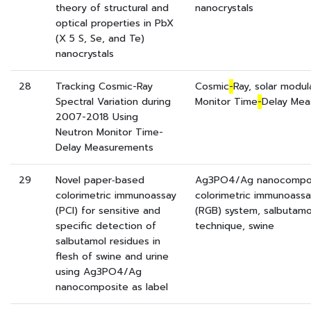
theory of structural and
nanocrystals
optical properties in PbX
(X 5 S, Se, and Te)
nanocrystals
28
Tracking Cosmic-Ray
Cosmic
-
Ray, solar modul
Spectral Variation during
Monitor Time
-
Delay Mea
2007-2018 Using
Neutron Monitor Time-
Delay Measurements
29
Novel paper‐based
Ag3PO4/Ag nanocompos
colorimetric immunoassay
colorimetric immunoassa
(PCI) for sensitive and
(RGB) system, salbutamo
specific detection of
technique, swine
salbutamol residues in
flesh of swine and urine
using Ag3PO4/Ag
nanocomposite as label