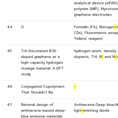
analytical device (ePAD)
polymer (MIP), Mycotoxi
graphene electrodes
44
0
Formalin (FA), Nitrogen
-
CDs), Fluorometric assay,
Tollens' reagent
45
Ti4-Decorated B/N-
hydrogen atom, density 
doped graphene as a
dopants, Ti4, B
-
and N
-
high-capacity hydrogen
storage material: A DFT
study
46
Conjugated Copolymers
-
That Shouldn't Be
47
Rational design of
Anthracene,Deep blue,Mo
anthracene-based deep-
light
-
emitting diode
blue emissive materials