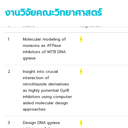
ค้นหาจากคำสำคัญ : "-"
งานวิจัยคณะวิทยาศาสตร์
#
Name
Keywords
1
Molecular modeling of
-
moracins as ATPase
inhibitors of MTB DNA
gyrase
2
Insight into crucial
-
interaction of
nitrothiazole derivatives
as highly potential GyrB
inhibitors using computer
aided molecular design
approaches
3
Design DNA gyrase
-