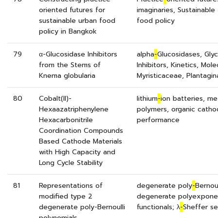
oriented futures for
imaginaries, Sustainabl
sustainable urban food
food policy
policy in Bangkok
79
α-Glucosidase Inhibitors
alpha
-
Glucosidases, Gly
from the Stems of
Inhibitors, Kinetics, Mole
Knema globularia
Myristicaceae, Plantagi
80
Cobalt(II)-
lithium
-
ion batteries, me
Hexaazatriphenylene
polymers, organic cathod
Hexacarbonitrile
performance
Coordination Compounds
Based Cathode Materials
with High Capacity and
Long Cycle Stability
81
Representations of
degenerate poly
-
Bernoul
modified type 2
degenerate polyexponent
degenerate poly-Bernoulli
functionals; λ
-
Sheffer s
polynomials