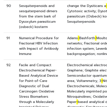
90
Sesquiterpenoids and
change the Dysiticans a
sesquiterpenoid dimers
Cytotoxic activity; Dyso
from the stem bark of
parasiticum (Osbeck) ko
Dysoxylum parasiticum
Sesquiterpenoids
(osbeck) kosterm
91
Numerical Procedure for
Adams
-
Bashforth
-
Moulton
Fractional HBV Infection
networks; Fractional ord
with Impact of Antibody
infection system; Leven
Immune
backpropagation; nonlin
92
Facile and Compact
Electrochemical electrod
Electrochemical Paper-
Graphene; Graphite elec
Based Analytical Device
Semiconductor quantum 
for Point-of-Care
area; Voltammetry; 3
-
Ni
Diagnostic of Dual
Electrochemicals; Molecu
Carcinogen Oxidative
Molecularly imprinted p
Stress Biomarkers
Nitroquinolines; Oxidati
through a Molecularly
Paper
-
based analytical 