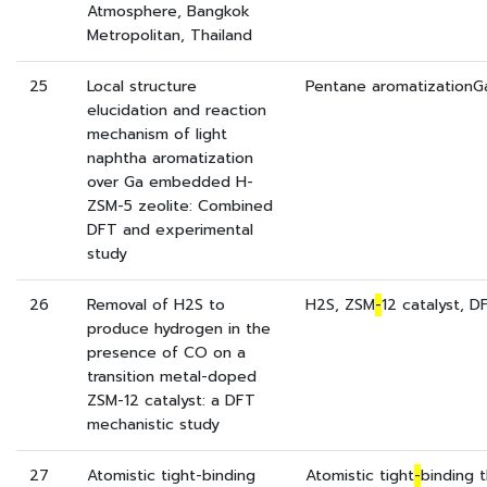
Atmosphere, Bangkok
Metropolitan, Thailand
25
Local structure
Pentane aromatization
elucidation and reaction
mechanism of light
naphtha aromatization
over Ga embedded H-
ZSM-5 zeolite: Combined
DFT and experimental
study
26
Removal of H2S to
H2S, ZSM
-
12 catalyst, D
produce hydrogen in the
presence of CO on a
transition metal-doped
ZSM-12 catalyst: a DFT
mechanistic study
27
Atomistic tight-binding
Atomistic tight
-
binding 