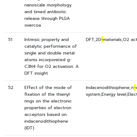
nanoscale morphology
and timed antibiotic
release through PLGA
overcoa
51
Intrinsic property and
DFT,2D
-
materials,O2 ac
catalytic performance of
single and double metal
atoms incorporated g-
C3N4 for O2 activation: A
DFT insight
52
Effect of the mode of
Indacenodithiophene,π
-
fixation of the thienyl
system,Energy level,Ele
rings on the electronic
properties of electron
acceptors based on
indacenodithiophene
(IDT)