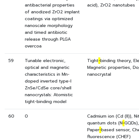
antibacterial properties
acid), ZrO2 nanotubes
of anodized ZrO2 implant
coatings via optimized
nanoscale morphology
and timed antibiotic
release through PLGA
overcoa
59
Tunable electronic,
Tight
-
binding theory, El
optical and magnetic
Magnetic properties, Do
characteristics in Mn-
nanocrystal
doped inverted type-I
ZnSe/CdSe core/shell
nanocrystals: Atomistic
tight-binding model
60
0
Cadmium ion (Cd (II)), N
quantum dots (N
-
GQDs),
Paper
-
based sensor, Ch
fluorescence (CHEF)