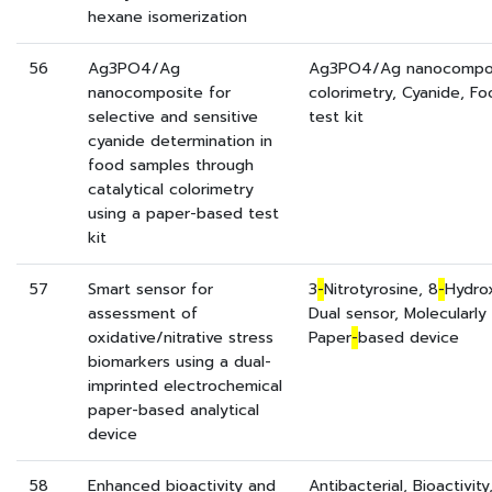
hexane isomerization
56
Ag3PO4/Ag
Ag3PO4/Ag nanocomposi
nanocomposite for
colorimetry, Cyanide, F
selective and sensitive
test kit
cyanide determination in
food samples through
catalytical colorimetry
using a paper-based test
kit
57
Smart sensor for
3
-
Nitrotyrosine, 8
-
Hydro
assessment of
Dual sensor, Molecularly
oxidative/nitrative stress
Paper
-
based device
biomarkers using a dual-
imprinted electrochemical
paper-based analytical
device
58
Enhanced bioactivity and
Antibacterial, Bioactivity