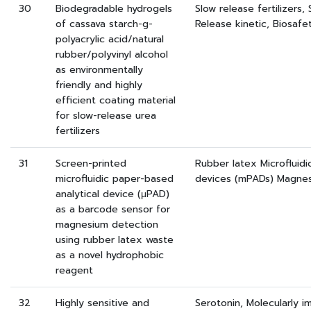
30
Biodegradable hydrogels
Slow release fertilizers,
of cassava starch-g-
Release kinetic, Biosafe
polyacrylic acid/natural
rubber/polyvinyl alcohol
as environmentally
friendly and highly
efficient coating material
for slow-release urea
fertilizers
31
Screen-printed
Rubber latex Microfluidi
microfluidic paper-based
devices (mPADs) Magnesi
analytical device (μPAD)
as a barcode sensor for
magnesium detection
using rubber latex waste
as a novel hydrophobic
reagent
32
Highly sensitive and
Serotonin, Molecularly i