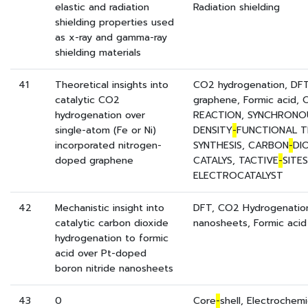
elastic and radiation
Radiation shielding
shielding properties used
as x-ray and gamma-ray
shielding materials
41
Theoretical insights into
CO2 hydrogenation, DFT
catalytic CO2
graphene, Formic acid
hydrogenation over
REACTION, SYNCHRONO
single-atom (Fe or Ni)
DENSITY
-
FUNCTIONAL T
incorporated nitrogen-
SYNTHESIS, CARBON
-
DIO
doped graphene
CATALYS, TACTIVE
-
SITE
ELECTROCATALYST
42
Mechanistic insight into
DFT, CO2 Hydrogenation
catalytic carbon dioxide
nanosheets, Formic acid
hydrogenation to formic
acid over Pt-doped
boron nitride nanosheets
43
0
Core
-
shell, Electrochem