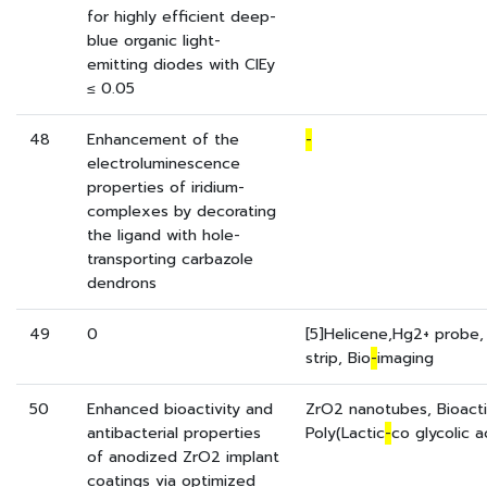
for highly efficient deep-
blue organic light-
emitting diodes with CIEy
≤ 0.05
48
Enhancement of the
-
electroluminescence
properties of iridium-
complexes by decorating
the ligand with hole-
transporting carbazole
dendrons
49
0
[5]Helicene,Hg2+ probe,
strip, Bio
-
imaging
50
Enhanced bioactivity and
ZrO2 nanotubes, Bioactiv
antibacterial properties
Poly(Lactic
-
co glycolic a
of anodized ZrO2 implant
coatings via optimized