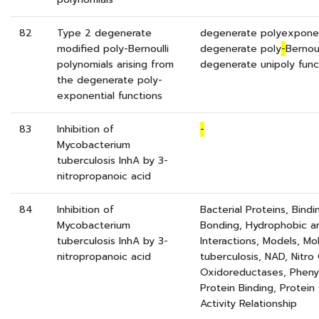
82
Type 2 degenerate
degenerate polyexponent
modified poly-Bernoulli
degenerate poly
-
Bernoul
polynomials arising from
degenerate unipoly func
the degenerate poly-
exponential functions
83
Inhibition of
-
Mycobacterium
tuberculosis InhA by 3-
nitropropanoic acid
84
Inhibition of
Bacterial Proteins, Bind
Mycobacterium
Bonding, Hydrophobic an
tuberculosis InhA by 3-
Interactions, Models, Mo
nitropropanoic acid
tuberculosis, NAD, Nitr
Oxidoreductases, Phenyl
Protein Binding, Protein
Activity Relationship