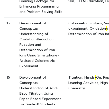
Learning Package for
Skill, STEM Education, L
Enhancing Programming
and Problem Solving Skills
15
Development of
Colorimetric analysis, S
Conceptual
experiment, Oxidation
-
r
Understanding of
Determination of iron io
Oxidation-Reduction
Reaction and
Determination of Iron
Ions Using Smartphone-
Assisted Colorimetric
Experiment
16
Development of
Titration, Hands
-
On, Pap
Conceptual
Learning Activities, High
Understanding of Acid-
Chemistry
Base Titration Using
Paper-Based Experiment
for Grade-11 Students