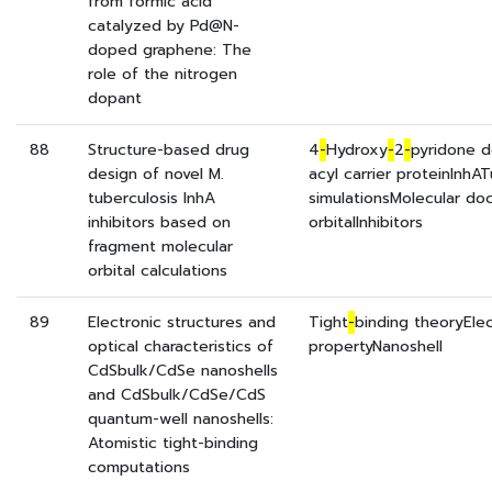
from formic acid
catalyzed by Pd@N-
doped graphene: The
role of the nitrogen
dopant
88
Structure-based drug
4
-
Hydroxy
-
2
-
pyridone d
design of novel M.
acyl carrier proteinInhA
tuberculosis InhA
simulationsMolecular do
inhibitors based on
orbitalInhibitors
fragment molecular
orbital calculations
89
Electronic structures and
Tight
-
binding theoryElec
optical characteristics of
propertyNanoshell
CdSbulk/CdSe nanoshells
and CdSbulk/CdSe/CdS
quantum-well nanoshells:
Atomistic tight-binding
computations