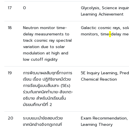
17
0
Glycolysis, Science inqui
Learning Achievement
18
Neutron monitor time-
Galactic cosmic rays, so
delay measurements to
monitors, time
-
delay me
track cosmic ray spectral
variation due to solar
modulation at high and
low cutoff rigidity
19
การพัฒนาผลสัมฤทธิ์ทางการ
5E Inquiry Learning, Pred
เรียน เรื่อง ปฏิกิริยาเคมีด้วย
Chemical Reaction
การเรียนรู้แบบสืบเสาะ (5Es)
ร่วมกับเทคนิคทํานาย-สังเกต-
อธิบาย สําหรับนักเรียนชั้น
มัธยมศึกษาปีที่ 2
20
ระบบแนะนำข้อสอบด้วย
Exam Recommendation, 
เทคนิคอ้างอิงกฎเกณฑ์
Learning Theory