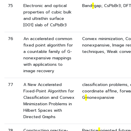
75
Electronic and optical
Band
-
gap; CsPbBr3; DFT
properties of cubic bulk
and ultrathin surface
[001] slab of CsPbBr3
76
An accelerated common
Convex minimization, Co
fixed point algorithm for
nonexpansive, Image rest
a countable family of G-
techniques, Weak conv
nonexpansive mappings
with applications to
image recovery
77
A New Accelerated
classification problems,
Fixed-Point Algorithm for
coordinate affine, forwa
Classification and Convex
G
-
nonexpansive
Minimization Problems in
Hilbert Spaces with
Directed Graphs
78
Constructing practice-
Practice
-
oriented future