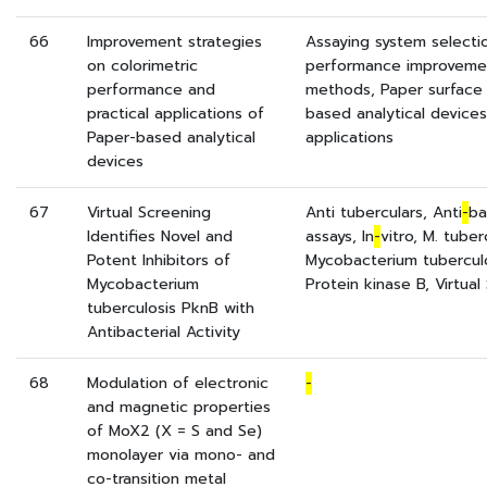
66
Improvement strategies
Assaying system selectio
on colorimetric
performance improveme
performance and
methods, Paper surface 
practical applications of
based analytical devices
Paper-based analytical
applications
devices
67
Virtual Screening
Anti tuberculars, Anti
-
ba
Identifies Novel and
assays, In
-
vitro, M. tuber
Potent Inhibitors of
Mycobacterium tuberculos
Mycobacterium
Protein kinase B, Virtual
tuberculosis PknB with
Antibacterial Activity
68
Modulation of electronic
-
and magnetic properties
of MoX2 (X = S and Se)
monolayer via mono- and
co-transition metal