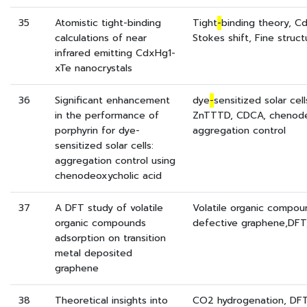
35
Atomistic tight-binding
Tight
-
binding theory, C
calculations of near
Stokes shift, Fine struct
infrared emitting CdxHg1-
xTe nanocrystals
36
Significant enhancement
dye
-
sensitized solar ce
in the performance of
ZnTTTD, CDCA, chenodeo
porphyrin for dye-
aggregation control
sensitized solar cells:
aggregation control using
chenodeoxycholic acid
37
A DFT study of volatile
Volatile organic compou
organic compounds
defective graphene,DFT,
adsorption on transition
metal deposited
graphene
38
Theoretical insights into
CO2 hydrogenation, DFT