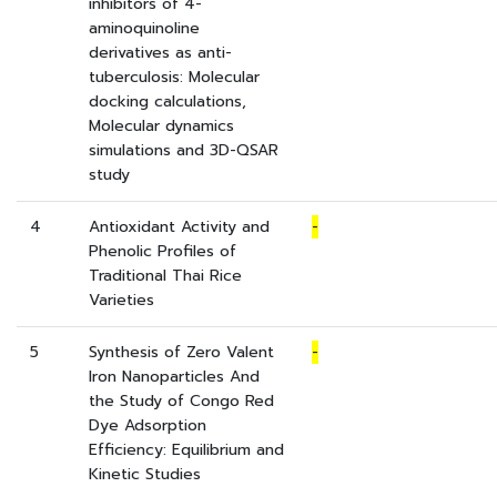
inhibitors of 4-
aminoquinoline
derivatives as anti-
tuberculosis: Molecular
docking calculations,
Molecular dynamics
simulations and 3D-QSAR
study
4
Antioxidant Activity and
-
Phenolic Profiles of
Traditional Thai Rice
Varieties
5
Synthesis of Zero Valent
-
Iron Nanoparticles And
the Study of Congo Red
Dye Adsorption
Efficiency: Equilibrium and
Kinetic Studies