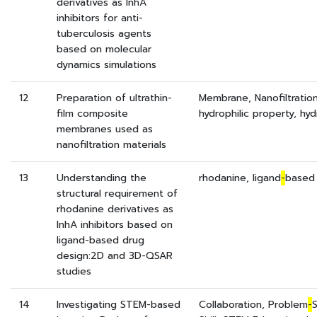
derivatives as InhA
inhibitors for anti-
tuberculosis agents
based on molecular
dynamics simulations
12
Preparation of ultrathin-
Membrane, Nanofiltration,
film composite
hydrophilic property, hyd
membranes used as
nanofiltration materials
13
Understanding the
rhodanine, ligand
-
based
structural requirement of
rhodanine derivatives as
InhA inhibitors based on
ligand-based drug
design:2D and 3D-QSAR
studies
14
Investigating STEM-based
Collaboration, Problem
-
S