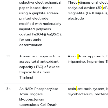
selective electrochemical
Three
-
dimensional elec
paper-based device
analytical device (3D
-
eP
using a graphite screen-
magnetite (Fe3O4@Au), 
printed electrode
electrode
modified with molecularly
imprinted polymers
coated Fe3O4@Au@SiO2
for serotonin
determination
33
A non-toxic approach to
A non
-
toxic approach, F
assess total antioxidant
Imipramine, Imipramine Tr
capacity (TAC) of exotic
tropical fruits from
Thailand
34
An NAD+ Phosphorylase
toxin
-
antitoxin system, 
Toxin Triggers
mycobacterium, bacteria
Mycobacterium
tuberculosis Cell Death