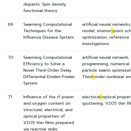
dopants: Spin density
functional theory
69
Swarming Computational
artificial neural network
Techniques for the
model, interior
-
point sc
Influenza Disease System
optimization, reference r
investigations
70
Swarming Computational
artificial neural network,
Efficiency to Solve a
programming, numerical 
Novel Third-Order Delay
particle swarm optimizatio
Differential Emden-Fowler
Third
-
order nonlinear e
System
71
Influence of the rf power
electrical
-
optical proper
and oxygen content on
sputtering; V2O5 thin fi
structural, electrical, and
optical properties of
V2O5 thin films prepared
via reactive radio