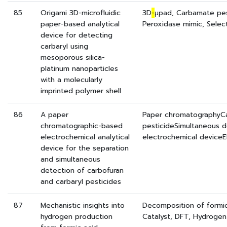
85
Origami 3D-microfluidic
3D
-
μpad, Carbamate pes
paper-based analytical
Peroxidase mimic, Select
device for detecting
carbaryl using
mesoporous silica-
platinum nanoparticles
with a molecularly
imprinted polymer shell
86
A paper
Paper chromatographyC
chromatographic-based
pesticideSimultaneous 
electrochemical analytical
electrochemical deviceE
device for the separation
and simultaneous
detection of carbofuran
and carbaryl pesticides
87
Mechanistic insights into
Decomposition of formic
hydrogen production
Catalyst, DFT, Hydroge