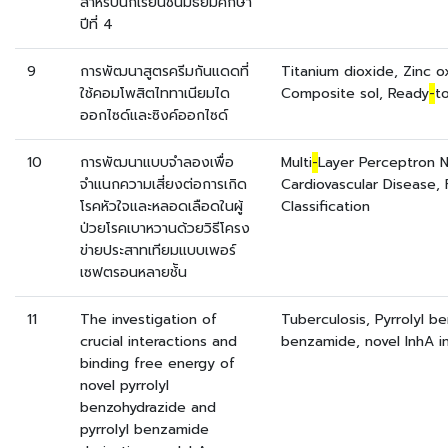
สำหรับนักเรียนชั้นมัธยมศึกษา
ปีที่ 4
9
การพัฒนาสูตรครีมกันแดดที่
Titanium dioxide, Zinc o
ใช้คอมโพสิตไททาเนียมได
Composite sol, Ready
-
t
ออกไซด์และซิงค์ออกไซด์
10
การพัฒนาแบบจําลองเพื่อ
Multi
-
Layer Perceptron N
จำแนกความเสี่ยงต่อการเกิด
Cardiovascular Disease, 
โรคหัวใจและหลอดเลือดในผู้
Classification
ป่วยโรคเบาหวานด้วยวิธีโครง
ข่ายประสาทเทียมแบบเพอร์
เซฟตรอนหลายช้ัน
11
The investigation of
Tuberculosis, Pyrrolyl be
crucial interactions and
benzamide, novel InhA in
binding free energy of
novel pyrrolyl
benzohydrazide and
pyrrolyl benzamide