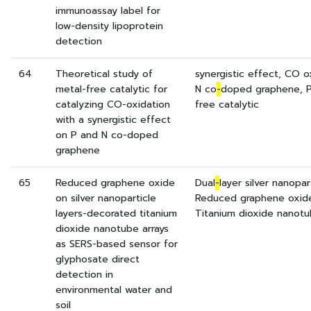
immunoassay label for
low-density lipoprotein
detection
64
Theoretical study of
synergistic effect, CO o
metal-free catalytic for
N co
-
doped graphene, P
catalyzing CO-oxidation
free catalytic
with a synergistic effect
on P and N co-doped
graphene
65
Reduced graphene oxide
Dual
-
layer silver nanopar
on silver nanoparticle
Reduced graphene oxide
layers-decorated titanium
Titanium dioxide nanot
dioxide nanotube arrays
as SERS-based sensor for
glyphosate direct
detection in
environmental water and
soil