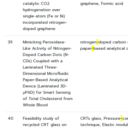
catalytic CO2
graphene, Formic acid
hydrogenation over
single-atom (Fe or Ni)
incorporated nitrogen-
doped graphene
39
Mimicking Peroxidase-
nitrogen
-
doped carbon 
Like Activity of Nitrogen-
paper
-
based analytical 
Doped Carbon Dots (N-
CDs) Coupled with a
Laminated Three-
Dimensional Microfluidic
Paper-Based Analytical
Device (Laminated 3D-
μPAD) for Smart Sensing
of Total Cholesterol from
Whole Blood
40
Feasibility study of
CRTs glass, Pressure
-
con
recycled CRT glass on
technique, Elastic modul